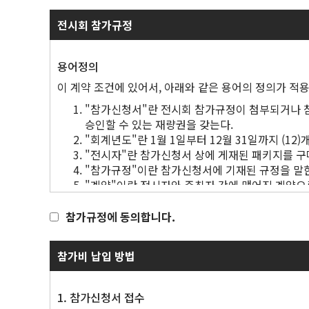
전시회 참가규정
용어정의
이 계약 조건에 있어서, 아래와 같은 용어의 정의가 적용
"참가신청서"란 전시회 참가규정이 첨부되거나 참
승인할 수 있는 재량권을 갖는다.
"회계년도"란 1월 1일부터 12월 31일까지 (12
"전시자"란 참가신청서 상에 게재된 패키지를 구매
"참가규정"이란 참가신청서에 기재된 규정을 말
"계약"이란 전시자와 주최자 간에 맺어진 계약으로
"정보 보호법"이란 개인 데이터 처리와 관련된 지
"디바이스"란 방문객 정보를 스캔하는 응용프로그
참가규정에 동의합니다.
"디렉토리"란 온라인 제품 및/또는 서비스 디렉토
"디렉토리 내용"이란 디렉토리에 포함시키기 위해
참가비 납입 방법
"전시회"란 참가신청서에 기재된 주최자가 조성한
"참가비"란 참가신청서에 명시된 패키지에 대해 
"불가항력 사건"이란 주최자의 합리적인 통제 범위를
1. 참가신청서 접수
"지적재산권"이란 상표, 저작권, 디자인권 등 등