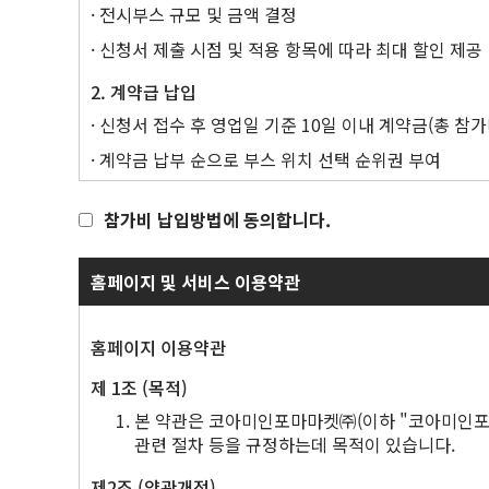
· 전시부스 규모 및 금액 결정
"전시자 매뉴얼"이란 주최자가 전시자에게 전시회
"마케팅 서비스"란 참가신청서에 명시된 스폰서십
· 신청서 제출 시점 및 적용 항목에 따라 최대 할인 제공
"자료"란 전시자 및/또는 전시자의 직원이 제공하는 
2. 계약급 납입
"개막일"이란 전시회 개막 첫날로, 일반인들이 접
"주최자"란 패키지를 제공하는 자로, 참가신청서
· 신청서 접수 후 영업일 기준 10일 이내 계약금(총 참가
"주최자 그룹"이란 주최자 및 최종 모회사가 Info
· 계약금 납부 순으로 부스 위치 선택 순위권 부여
"전시장 소유자"란 전시장을 소유하고, 관리 및/
"패키지"란 참가신청서에 기재된 전시 공간, 스폰
· 기한 내 계약금 미납 시, 할인율 변경
"직원"이란 전시회와 관련하여 전시자에 의해 고용
참가비 납입방법에 동의합니다.
"신고의무가 있는 위반"이란 개인정보에 대한 우발적
3. 잔금 납입
"전시 공간"이란 참가신청서를 통해 전시자에게 
· 2025년 1월 31일까지 잔금(총 참가비의 70%) 납입
홈페이지 및 서비스 이용약관
"스폰서십"이란 참가신청서에 명시된 패키지에 대한
"전시장"이란 전시회가 개최되는 장소를 의미한다
4. 취소 및 축소날짜
· 2025년 1월 31일까지 총 참가비의 30%를 위약금으
홈페이지 이용약관
패키지
· 2025년 2월 1일부터 총 참가비의 100%를 위약금으
전시자가 주최자에게 서명/날인된 참가신청서를 제
제 1조 (목적)
참가신청서를 제출한다고 하여 다음이 보장되는 것은 
본 약관은 코아미인포마마켓㈜(이하 "코아미인포마
※ 은행정보
(iii) 전시 공간 및/또는 스폰서십을 포함한 패키
관련 절차 등을 규정하는데 목적이 있습니다.
· 계좌번호 : 하나은행 279-910029-90504 코아
주최자는 참가신청서를 거부할 권리를 갖습니다.
참가신청서는 주최자가 이메일 등 서면으로 승인한
제2조 (약관개정)